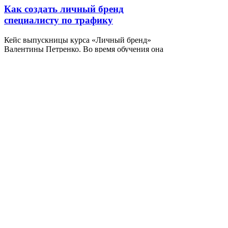
Как создать личный бренд
специалисту по трафику
Кейс выпускницы курса «Личный бренд»
Валентины Петренко. Во время обучения она
разобралась, как создать личный бренд: как
упаковать сообщество ВКонтакте, составить
стратегию развития. И стала спикером «Сурового
Питерского SMM».
Подробнее
25 сентября 2023
ВКонтакте
Кейсы
Услуги
Как развить личный бренд
наставника и коуча по танцам
Как выбрать позиционирование, если в вашей
нише много направлений. О чём писать тренеру
по танцам, если он ещё психолог, коуч и ментор.
Ученица курса «Личный бренд» получает первые
заявки на наставничество из соцсетей.
Рассказываем, как развить личный бренд в нише
танцев и телесных практик.