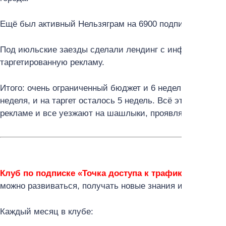
Ещё был активный Нельзяграм на 6900 подписчиков, ко
Под июльские заезды сделали лендинг с информацией о
таргетированную рекламу.
Итого: очень ограниченный бюджет и 6 недель на рекла
неделя, и на таргет осталось 5 недель. Всё это пришлос
рекламе и все уезжают на шашлыки, проявляя меньше а
Клуб по подписке «Точка доступа к трафику»
— это п
можно развиваться, получать новые знания и общаться
Каждый месяц в клубе: