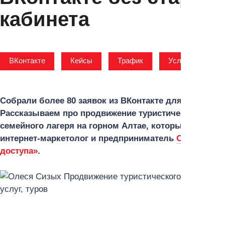
кабинета
ВКонтакте
Кейсы
Трафик
Услуги
04 
Собрали более 80 заявок из ВКонтакте для ниши ту
Рассказываем про продвижение туристического проду
семейного лагеря на горном Алтае, который можно 
интернет-маркетолог и предприниматель
Олеся Сиз
доступа»
.