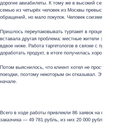
дорогие авиабилеты. К тому же в высокий сезон они сто
семью из четырёх человек из Москвы превысила 300 00
обращений, но мало покупок. Человек соизмерял цену 
Пришлось переупаковывать турпакет в процессе и пере
вставала другая проблема: местные жители знают рыно
вдвое ниже. Работа таргетологов в связке с предприни
доработать продукт, в итоге получилась хорошая колл
Потом выяснилось, что клиент хотел не просто заказчик
поездки, поэтому некоторым он отказывал. Это также ус
начале.
Всего в ходе работы привлекли 86 заявок на покупку ту
заказчика — 49 781 рубль, из них 20 000 рублей — по г