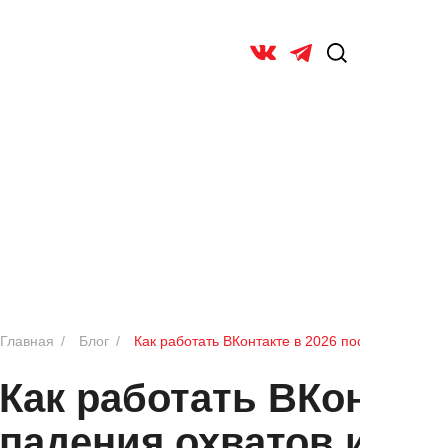
ОБ УНИВ
Главная
/
Блог
/
Как работать ВКонтакте в 2026 после падения 
Как работать ВКонтакт
падения охватов и об