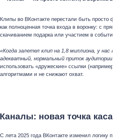
Клипы во ВКонтакте перестали быть просто форматом д
как полноценная точка входа в воронку: с прямой ссылк
скачиванием подарка или участием в событии.
«Когда залетел клип на 1,8 миллиона, у нас в нём бы
адекватный, нормальный приток аудитории»
, — расск
использовать «дружеские» ссылки (например, через Send
алгоритмами и не снижают охват.
Каналы: новая точка касания с
С лета 2025 года ВКонтакте изменил логику подписки н