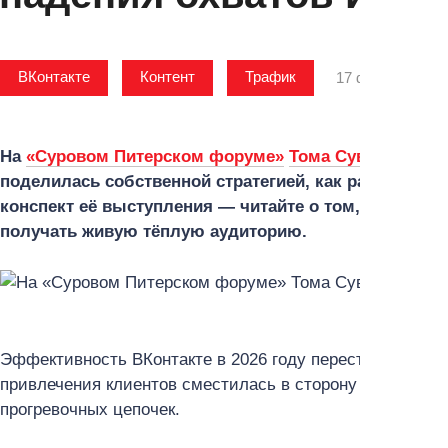
ВКонтакте
Контент
Трафик
17 февраля 2026
На
«Суровом Питерском форуме»
Тома Суворова
, р
поделилась собственной стратегией, как работать и 
конспект её выступления — читайте о том, как полу
получать живую тёплую аудиторию.
Эффективность ВКонтакте в 2026 году перестала завис
привлечения клиентов сместилась в сторону контента, к
прогревочных цепочек.