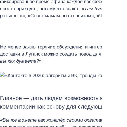
фиксированное время эфира каждое воскресенье в 20:
просто приходят, потому что знают:
«Там будет Тома»
.
розыгрыш», «Совет мамам по вторникам», «Чем завтрак
Не менее важны горячие обсуждения и интерактивы. Да
доставки в Луганск можно создать повод для вовлечени
вы как думаете?»
.
Главное — дать людям возможность высказатьс
комментарии как основу для следующего поста
«Вы же можете как жонглёр своими охватами просто 