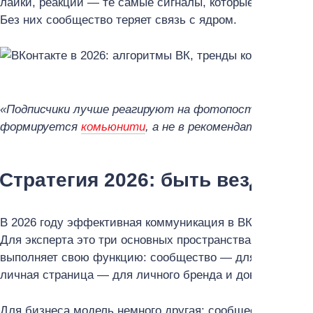
лайки, реакции — те самые сигналы, которые алгоритмы
Без них сообщество теряет связь с ядром.
«Подписчики лучше реагируют на фотопосты
, — под
формируется
комьюнити
, а не в рекомендательных к
Стратегия 2026: быть везде
В 2026 году эффективная коммуникация в ВКонтакте тре
Для эксперта это три основных пространства: сообщест
выполняет свою функцию: сообщество — для событий и
личная страница — для личного бренда и доверия.
Для бизнеса модель немного другая: сообщество, канал 