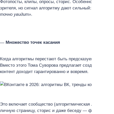
Фотопосты, клипы, опросы, сторис. Особенно важны оп
зрителя, но сигнал алгоритму дают сильный:
«Если чел
точно увидит»
.
Множество точек касания
Когда алгоритмы перестают быть предсказуемыми, стра
Вместо этого Тома Суворова предлагает создавать множ
контент доходит гарантированно и вовремя.
Это включает сообщество (алгоритмическая лента), канал
личную страницу, сторис и даже беседу — функцию вну