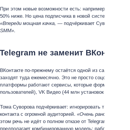
При этом новые возможности есть: например, реклама 
50% ниже. Но цена подписчика в новой системе остаёт
«Впереди мощная качка,
— подчёркивает Суворова, —
п
SMM»
.
Telegram не заменит ВКонтакте
ВКонтакте по-прежнему остаётся одной из самых массо
заходят туда ежемесячно. Это не просто соцсеть для 
платформы работают сервисы, которые формируют полн
пользователей), VK Видео (44 млн установок за год) и 
Тома Суворова подчёркивает: игнорировать такие цифр
контакта с огромной аудиторией.
«Очень рано ставить 
этом речь не идёт о полном отказе от Telegram или
друг
предполагает комбинированную модель: работа с подпис