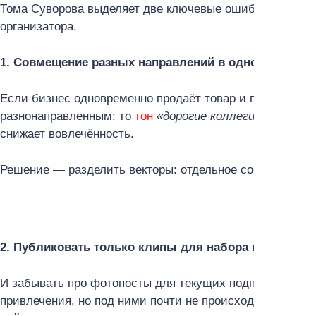
Тома Суворова выделяет две ключевые ошибки, которые
организатора.
1. Совмещение разных направлений в одном сообще
Если бизнес одновременно продаёт товар и проводит об
разнонаправленным: то
тон
«дорогие коллеги»
, то
«скид
снижает вовлечённость.
Решение — разделить векторы: отдельное сообщество д
2. Публиковать только клипы для набора новой ауд
И забывать про фотопосты для текущих подписчиков. 
привлечения, но под ними почти не происходит диалог