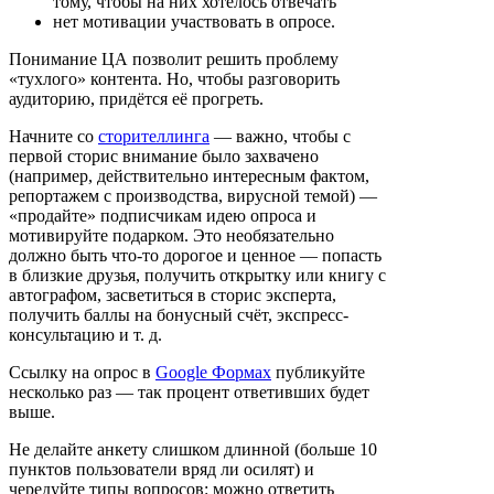
тому, чтобы на них хотелось отвечать
нет мотивации участвовать в опросе.
Понимание ЦА позволит решить проблему
«тухлого» контента. Но, чтобы разговорить
аудиторию, придётся её прогреть.
Начните со
сторителлинга
— важно, чтобы с
первой сторис внимание было захвачено
(например, действительно интересным фактом,
репортажем с производства, вирусной темой) —
«продайте» подписчикам идею опроса и
мотивируйте подарком. Это необязательно
должно быть что-то дорогое и ценное — попасть
в близкие друзья, получить открытку или книгу с
автографом, засветиться в сторис эксперта,
получить баллы на бонусный счёт, экспресс-
консультацию и т. д.
Ссылку на опрос в
Google Формах
публикуйте
несколько раз — так процент ответивших будет
выше.
Не делайте анкету слишком длинной (больше 10
пунктов пользователи вряд ли осилят) и
чередуйте типы вопросов: можно ответить