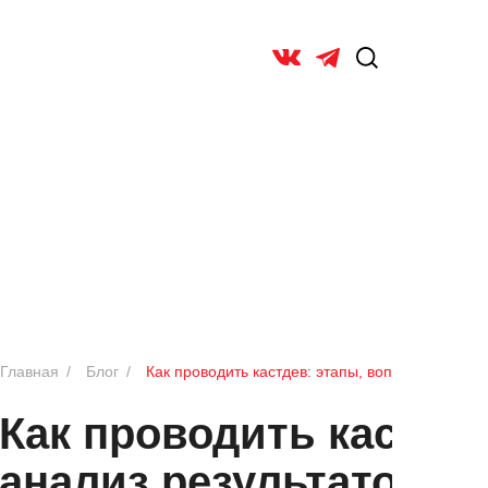
ОБ УНИВ
Главная
/
Блог
/
Как проводить кастдев: этапы, вопросы, анализ
Как проводить кастдев
анализ результатов