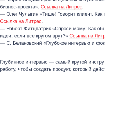
бизнес-проекта».
Ссылка на Литрес
.
Олег Чулыгин «Тише! Говорит клиент. Как глубинные
Ссылка на Литрес
.
Роберт Фитцпатрик «Спроси маму: Как общаться с кл
идеи, если все кругом врут?»
Ссылка на Литрес
.
C. Белановский «Глубокое интервью и фокус-группы
Глубинное интервью — самый крутой инструмент для и
работу, чтобы создать продукт, который действительно 
Теги
#custdev
#кастдев
#маркетинг
Понравился материал? Поделитесь им с друзьями в со