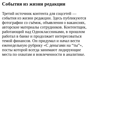
События из жизни редакции
Третий источник контента для соцсетей —
события из жизни редакции. Здесь публикуются
фотографии со съёмок, объявления о вакансиях,
авторские материалы сотрудников. Контентщик,
работающий над Одноклассниками, в прошлом
работал в банке и продолжает интересоваться
темой финансов. Он придумал и начал вести
еженедельную рубрику «С деньгами на “ты”»,
посты которой всегда занимают лидирующие
места по охватам и вовлеченности в аналитике.
Так продвижение СМИ в соцсетях помогло:
расширить аудиторию читателей
получить новый контент и свежие
инфоповоды.
Для севастопольского информационного портала
ForPost развитие социальных сетей стало