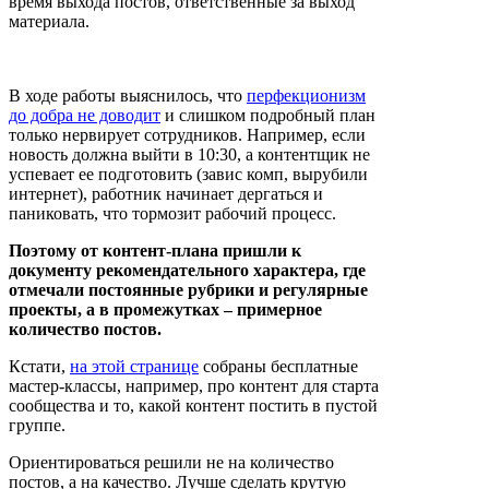
время выхода постов, ответственные за выход
материала.
В ходе работы выяснилось, что
перфекционизм
до добра не доводит
и слишком подробный план
только нервирует сотрудников. Например, если
новость должна выйти в 10:30, а контентщик не
успевает ее подготовить (завис комп, вырубили
интернет), работник начинает дергаться и
паниковать, что тормозит рабочий процесс.
Поэтому от контент-плана пришли к
документу рекомендательного характера, где
отмечали постоянные рубрики и регулярные
проекты, а в промежутках – примерное
количество постов.
Кстати,
на этой странице
собраны бесплатные
мастер-классы, например, про контент для старта
сообщества и то, какой контент постить в пустой
группе.
Ориентироваться решили не на количество
постов, а на качество. Лучше сделать крутую