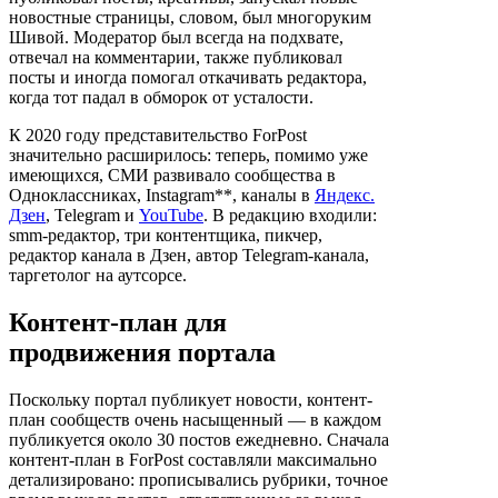
новостные страницы, словом, был многоруким
Шивой. Модератор был всегда на подхвате,
отвечал на комментарии, также публиковал
посты и иногда помогал откачивать редактора,
когда тот падал в обморок от усталости.
К 2020 году представительство ForPost
значительно расширилось: теперь, помимо уже
имеющихся, СМИ развивало сообщества в
Одноклассниках, Instagram**, каналы в
Яндекс.
Дзен
, Telegram и
YouTube
. В редакцию входили:
smm-редактор, три контентщика, пикчер,
редактор канала в Дзен, автор Telegram-канала,
таргетолог на аутсорсе.
Контент-план для
продвижения портала
Поскольку портал публикует новости, контент-
план сообществ очень насыщенный — в каждом
публикуется около 30 постов ежедневно. Сначала
контент-план в ForPost составляли максимально
детализировано: прописывались рубрики, точное