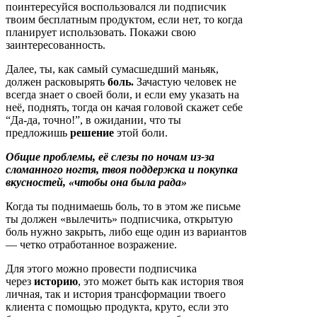
поинтересуйся воспользовался ли подписчик
твоим бесплатным продуктом, если нет, то когда
планирует использовать. Покажи свою
заинтересованность.
Далее, ты, как самый сумасшедший маньяк,
должен расковырять
боль.
Зачастую человек не
всегда знает о своей боли, и если ему указать на
неё, поднять, тогда он качая головой скажет себе
“Да-да, точно!”, в ожидании, что ты
предложишь
решение
этой боли.
Общие проблемы, её слезы по ночам из-за
сломанного ногтя, твоя поддержка и покупка
вкусностей, «чтобы она была рада»
Когда ты поднимаешь боль, то в этом же письме
ты должен «вылечить» подписчика, открытую
боль нужно закрыть, либо еще один из вариантов
— четко отработанное возражение.
Для этого можно провести подписчика
через
историю
, это может быть как история твоя
личная, так и история трансформации твоего
клиента с помощью продукта, круто, если это