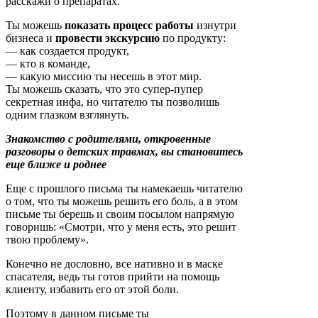
расскажи о препаратах.
Ты можешь
показать процесс работы
изнутри
бизнеса и
провести экскурсию
по продукту:
— как создается продукт,
— кто в команде,
— какую миссию ты несешь в этот мир.
Ты можешь сказать, что это супер-пупер
секретная инфа, но читателю ты позволишь
одним глазком взглянуть.
Знакомство с родителями, откровенные
разговоры о детских травмах, вы становитесь
еще ближе и роднее
Еще с прошлого письма ты намекаешь читателю
о том, что ты можешь решить его боль, а в этом
письме ты берешь и своим посылом напрямую
говоришь: «Смотри, что у меня есть, это решит
твою проблему».
Конечно не дословно, все нативно и в маске
спасателя, ведь ты готов прийти на помощь
клиенту, избавить его от этой боли.
Поэтому в данном письме ты