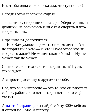
И хоть бы одна сволочь сказала, что тут не так!
Сегодня этой сволочью буду я!
Тише, тише, сторонники аватара! Уберите вилы и
дубинки, не собираюсь я ни с кем спорить и что-
то доказывать.
Спрашивают долгожителя:
— Как Вам удалось прожить столько лет?— А я
не спорил ни с кем.— И что? Из-за этого что ли
так долго жили? Не может такого быть!— Ну, не
может, так не может…
Считаете свои технологии надежными? Пусть
так и будет.
А я просто расскажу о другом способе.
Всё, что мне интересно — это то, что он работает
сейчас, работал сто лет назад, и лет на сто ещё
хватит.
А
на этой странице
вы найдёте базу 300+ кейсов
и статей по SMM и таргету.