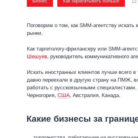
Бизнес
Как зарабатывать больше
12 
Поговорим о том, как SMM-агентству искать 
рынки.
Как таргетологу-фрилансеру или SMM-агентст
Шешуев
, руководитель коммуникативного аг
Искать иностранных клиентов лучше всего в 
давно переехали в другую страну на ПМЖ, в
работать с русскоязычными специалистами. Э
Черногория,
США
, Австралия, Канада.
Какие бизнесы за границ
турагентства, работающие на русскоязыч