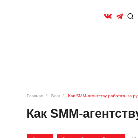
Главная
/
Блог
/
Как SMM-агентству работать за р
Как SMM-агентств