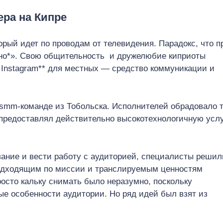
ра на Кипре
орый идет по проводам от телевидения. Парадокс, что п
но*». Свою общительность и дружелюбие киприоты
и Instagram** для местных — средство коммуникации и
smm-команде из Тобольска. Исполнителей обрадовало т
 предоставлял действительно высокотехнологичную усл
вание и вести работу с аудиторией, специалисты решил
Подходящим по миссии и транслируемым ценностям
осто кальку снимать было неразумно, поскольку
ые особенности аудитории. Но ряд идей был взят из