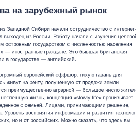
тва на зарубежный рынок
из Западной Сибири начали сотрудничество с интернет
л выходец из России. Работу начали с изучения целево
им островным государством с численностью населения
них — иностранные граждане. Это бывшая британская
ии в государстве — английский.
 огромный европейский оффшор, тихую гавань для
сь живут на ренту, полученную от продажи земли
ется преимущественно аграрной — большое число жител
 неспешную жизнь, концепция «slowly life» пронизывает
оведенное с семьей. Лицами, принимающими решение,
а. Уровень восприятия информации и развития техноло
ких, но и от российских. Можно сказать, что здесь вы