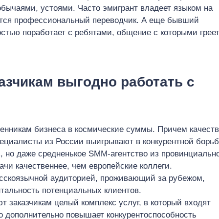
обычаями, устоями. Часто эмигрант владеет языком на
уется профессиональный переводчик. А еще бывший
остью поработает с ребятами, общение с которыми грее
азчикам выгодно работать с
енникам бизнеса в космические суммы. Причем качест
пециалисты из России выигрывают в конкурентной борь
ь, но даже средненькое SMM-агентство из провинциальн
ачи качественнее, чем европейские коллеги.
русскоязычной аудиторией, проживающий за рубежом,
тальность потенциальных клиентов.
т заказчикам целый комплекс услуг, в который входят
то дополнительно повышает конкурентоспособность