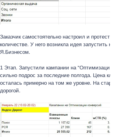
Заказчик самостоятельно настроил и протестировал
Янд
количестве. У него возникла идея запустить контекстну
Я.Бизнесом.
1 Этап. Запустили кампании на “Оптимизации конверсий
сильно подрос за последние полгода. Цена клика на по
осталась примерно на том же уровне. На старте тестир
дорогой.