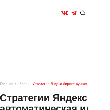
ОБ УНИВ
Главная
/
Блог
/
Стратегии Яндекс Директ: ручная, автоматичес
Стратегии Яндекс Дире
автоматическая или о