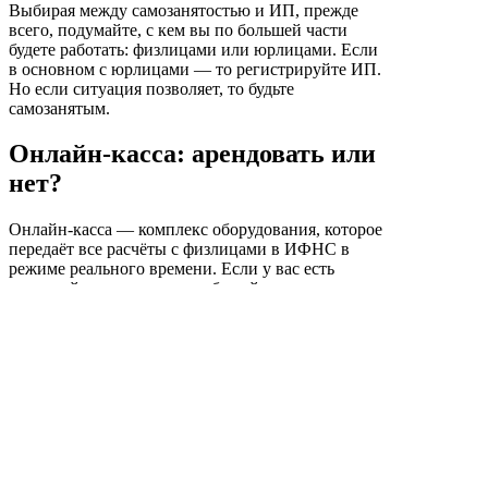
Выбирая между самозанятостью и ИП, прежде
всего, подумайте, с кем вы по большей части
будете работать: физлицами или юрлицами. Если
в основном с юрлицами — то регистрируйте ИП.
Но если ситуация позволяет, то будьте
самозанятым.
Онлайн-касса: арендовать или
нет?
Онлайн-касса — комплекс оборудования, которое
передаёт все расчёты с физлицами в ИФНС в
режиме реального времени. Если у вас есть
кассовый аппарат, ваш пробитый чек
синхронизируется с ЭДО, и оператор ЭДО в
режиме реального времени передаёт все чеки в
ИФНС. В чеке нужно описать все оказанные
услуги, как в акте выполненных работ или
приёма-передачи.
Есть мнение, что кассовый аппарат можно взять
в аренду.
Но давайте для начала посмотрим и сравним