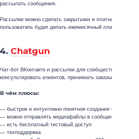
рассылать сообщения.
Рассылки можно сделать закрытыми и платными. Тогда,
пользователь будет делать ежемесячный платёж.
4.
Chatgun
Чат-бот ВКонтакте и рассылки для сообщества. С его п
консультировать клиентов, принимать заказы и помогат
В чём плюсы:
быстрое и интуитивно понятное создание чат-бота В
можно отправлять медиафайлы в сообщениях
есть бесплатный тестовый доступ
техподдержка