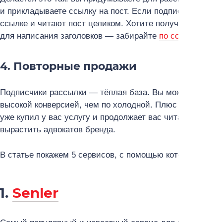
и прикладываете ссылку на пост. Если подписчиков расс
ссылке и читают пост целиком. Хотите получить бесп
для написания заголовков — забирайте
по ссылке
.
4. Повторные продажи
Подписчики рассылки — тёплая база. Вы можете греть 
высокой конверсией, чем по холодной. Плюс это хорош
уже купил у вас услугу и продолжает вас читать, можно
вырастить адвокатов бренда.
В статье покажем 5 сервисов, с помощью которых вы м
1.
Senler