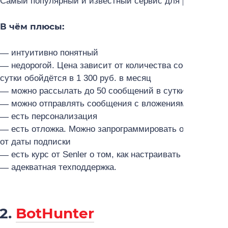
Самый популярный и известный сервис для рассылки.
В чём плюсы:
интуитивно понятный
недорогой. Цена зависит от количества сообщений. 
сутки обойдётся в 1 300 руб. в месяц
можно рассылать до 50 сообщений в сутки бесплатн
можно отправлять сообщения с вложениями (фото, 
есть персонализация
есть отложка. Можно запрограммировать отправку п
от даты подписки
есть курс от Senler о том, как настраивать боты и
авт
адекватная техподдержка.
2.
BotHunter