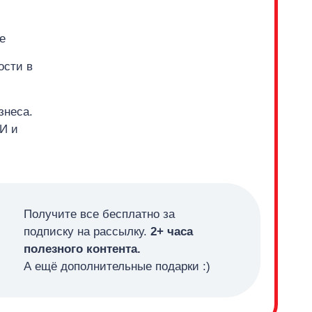
е
ости в
знеса.
И и
Получите все бесплатно за
подписку на рассылку.
2+ часа
полезного контента.
А ещё дополнительные подарки :)