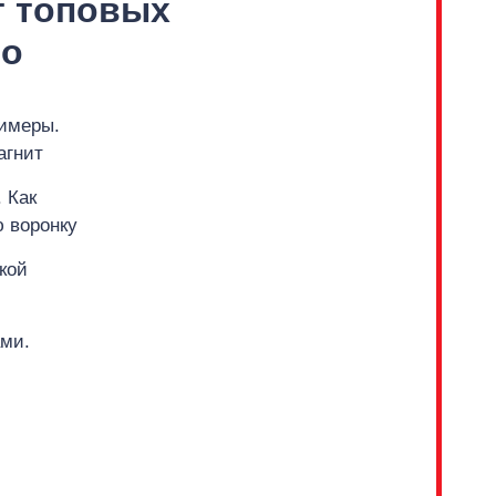
 топовых
но
римеры.
агнит
 Как
 воронку
кой
ами.