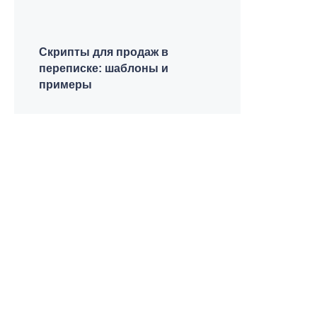
Скрипты для продаж в
переписке: шаблоны и
примеры
Подпишитесь на «Точку
доступа»
Новости, анонсы новых курсов, напоминалки.