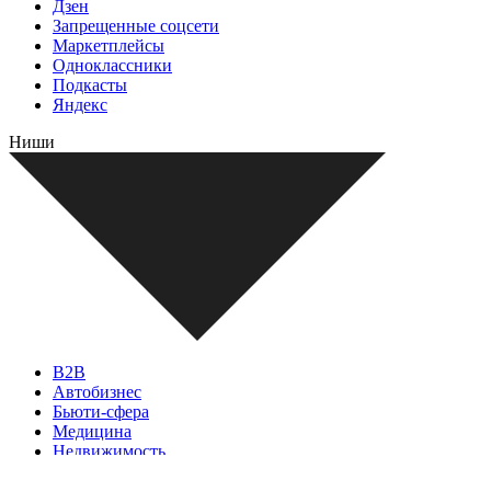
Дзен
Запрещенные соцсети
Маркетплейсы
Одноклассники
Подкасты
Яндекс
Ниши
B2B
Автобизнес
Бьюти-сфера
Медицина
Недвижимость
Общепит
Товары