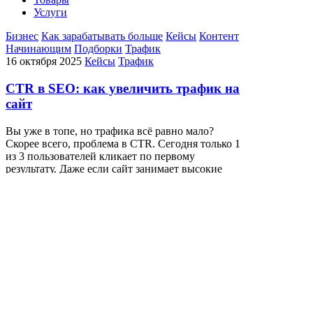
Услуги
Бизнес
Как зарабатывать больше
Кейсы
Контент
Начинающим
Подборки
Трафик
16 октября 2025
Кейсы
Трафик
CTR в SEO: как увеличить трафик на
сайт
Вы уже в топе, но трафика всё равно мало?
Скорее всего, проблема в CTR. Сегодня только 1
из 3 пользователей кликает по первому
результату. Даже если сайт занимает высокие
позиции, он может проигрывать конкуренцию на
уровне сниппета: сухой заголовок,
невыразительное описание, отсутствие разметки
— и пользователь уходит к конкурентам. Как
повысить CTR в SEO и увеличить трафик на сайт
без дополнительных вложений в продвижение —
рассказала Юлия Фёдорова, Guru SEO-
специалист Demis Group.
Подробнее
30 июля 2024
Контент
Трафик
Услуги