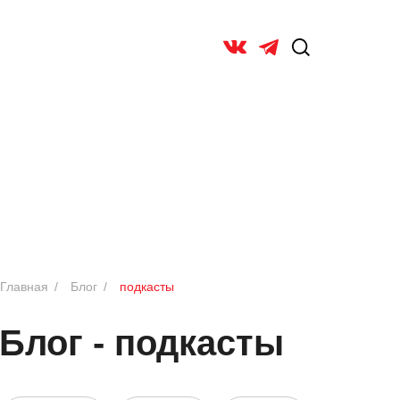
ОБ УНИ
Главная
/
Блог
/
подкасты
Блог - подкасты