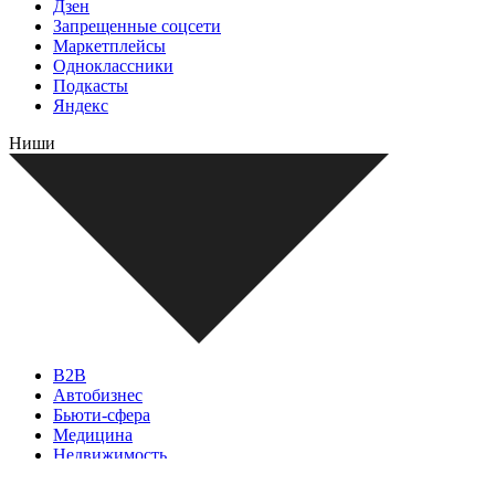
Дзен
Запрещенные соцсети
Маркетплейсы
Одноклассники
Подкасты
Яндекс
Ниши
B2B
Автобизнес
Бьюти-сфера
Медицина
Недвижимость
Общепит
Товары