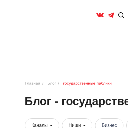
Главная
/
Блог
/
государственные паблики
Блог - государст
Каналы
Ниши
Бизнес