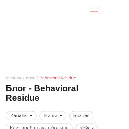
Главная
/
Блог
/
Behavioral Residue
Блог - Behavioral
Residue
Каналы
Ниши
Бизнес
Как зарабатывать больше
Кейсы